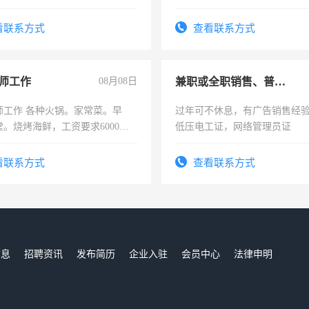
周一至周五辅导老师的工作
上，枣强县以外需要有住宿，
电话
看联系方式
查看联系方式
师工作
08月08日
兼职或全职销售、普工、维修
师工作 各种火锅。家常菜。早
过年可不休息，有广告销售经
。烧烤海鲜，工资要求6000以
低压电工证，网络管理员证
看联系方式
查看联系方式
信息
招聘资讯
发布简历
企业入驻
会员中心
法律申明
们