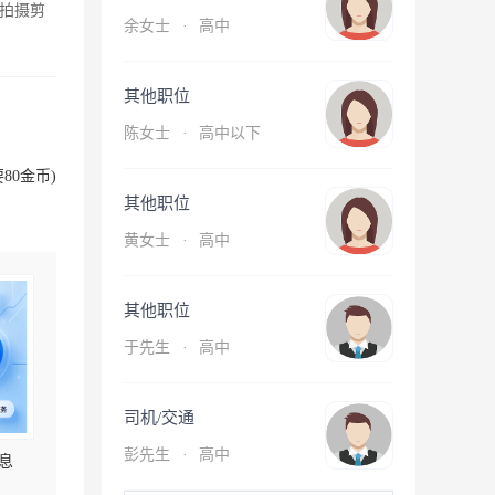
拍摄剪
余女士
·
高中
其他职位
陈女士
·
高中以下
80金币)
其他职位
黄女士
·
高中
其他职位
于先生
·
高中
司机/交通
彭先生
·
高中
息