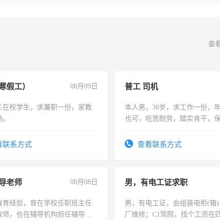
查
寒假工）
08月09日
普工 司机
三在校学生，求兼职一份，家教
本人男，30岁，求工作一份，
场。
也可，吃苦耐劳，踏实肯干，
勿扰
看联系方式
查看联系方式
导老师
08月08日
男，有电工证求职
教育经验，曾在学校任职班主任
男，有电工证，会组装电柜(箱
教师，也在辅导机构担任辅导教
厂维修；C1驾照，找个工资在