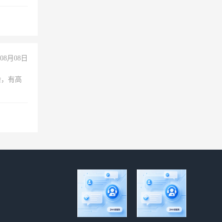
保险勿扰
08月08日
验，有高