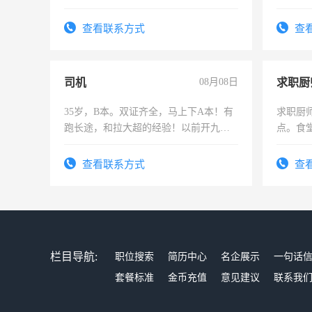
师，求
查看联系方式
查
司机
08月08日
求职厨
35岁，B本。双证齐全，马上下A本！有
求职厨
跑长途，和拉大超的经验！以前开九米
点。食堂
六，渣土车
上
查看联系方式
查
栏目导航:
职位搜索
简历中心
名企展示
一句话
套餐标准
金币充值
意见建议
联系我